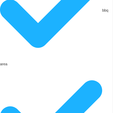
bbq
area