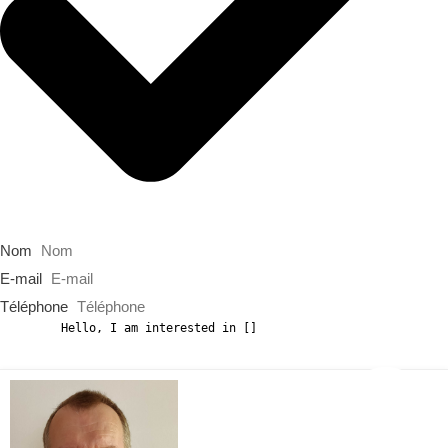
Nom
E-mail
Téléphone
Message
GDPR Agreement
*
I consent to having this website store my
submitted information so they can respond to my inquiry.