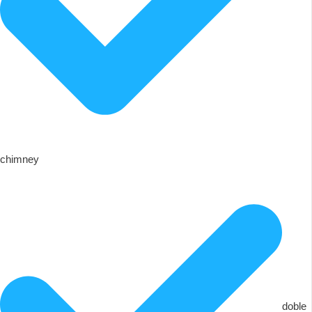
chimney
doble