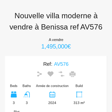
Nouvelle villa moderne à
vendre à Benissa ref AV576
A vendre
1,495,000€
Ref:
AV576
Beds
Baths
Année de construction
Build
3
3
2024
313
m²
Plot