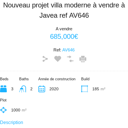
Nouveau projet villa moderne à vendre à
Javea ref AV646
A vendre
685,000€
Ref:
AV646
Beds
Baths
Année de construction
Build
3
2
2020
185
m²
Plot
1000
m²
Description