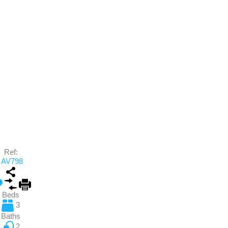
Ref:
AV798
Beds
3
Baths
2