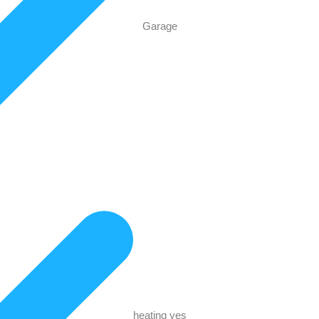
Garage
heating yes