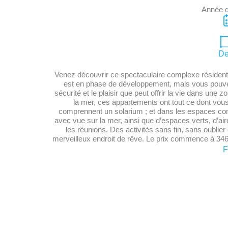
Année d
De
Venez découvrir ce spectaculaire complexe résidenti
est en phase de développement, mais vous pouvez 
sécurité et le plaisir que peut offrir la vie dans u
la mer, ces appartements ont tout ce dont vous
comprennent un solarium ; et dans les espaces co
avec vue sur la mer, ainsi que d’espaces verts, d’ai
les réunions. Des activités sans fin, sans oublier 
merveilleux endroit de rêve. Le prix commence à 346
F