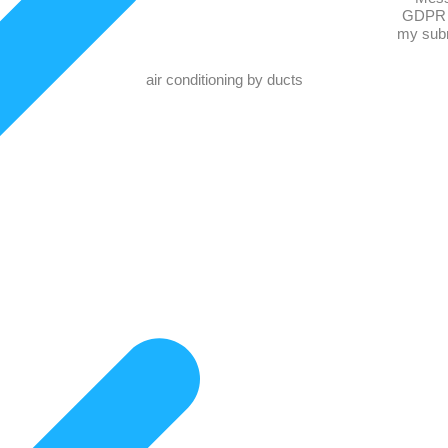
GDPR 
my subm
air conditioning by ducts