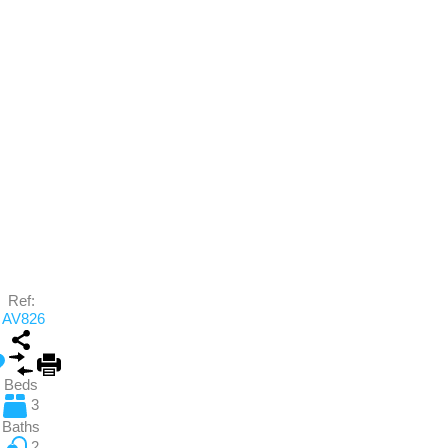
Ref:
AV826
Beds
3
Baths
2