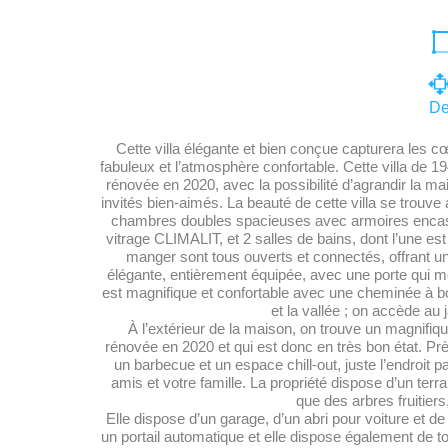
De
Cette villa élégante et bien conçue capturera les
fabuleux et l’atmosphère confortable. Cette villa de 1
rénovée en 2020, avec la possibilité d’agrandir la 
invités bien-aimés. La beauté de cette villa se trouve au
chambres doubles spacieuses avec armoires encastr
vitrage CLIMALIT, et 2 salles de bains, dont l’une est 
manger sont tous ouverts et connectés, offrant u
élégante, entièrement équipée, avec une porte qui mèn
est magnifique et confortable avec une cheminée à boi
et la vallée ; on accède au
À l’extérieur de la maison, on trouve un magnifiqu
rénovée en 2020 et qui est donc en très bon état. Près
un barbecue et un espace chill-out, juste l’endroit p
amis et votre famille. La propriété dispose d’un terr
que des arbres fruitiers
Elle dispose d’un garage, d’un abri pour voiture et de
un portail automatique et elle dispose également de t