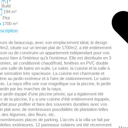
Build
194
m²
Plot
1700
m²
scription
 cœurs de beaucoup, avec son emplacement idéal, le design
94m2, située sur un terrain plat de 1700m2, a été entièrement
maison ou de construire un appartement indépendant pour vos
ssi bien à l’intérieur qu’à l’extérieur. Elle est distribuée en 3
ées, air conditionné chaud/froid, fenêtres en PVC double
une salle de bains en-suite. Le salon, la cuisine et la salle à
ne sensation très spacieuse. La cuisine est charmante et
e au jardin extérieur et à l’aire de stationnement. Le salon
s. La naya offre une vue magnifique sur la piscine, le jardin
 jardin par les marches de la naya.
e jardin équipé d’une piscine privée, qui a également été
 de la piscine, il y a une cuisine d’été entièrement équipée,
arfait pour profiter et faire des souvenirs durables avec vos
ain plat avec de nombreuses possibilités de plantation telles
, des légumes, des fleurs, etc.
 nombreuses places de parking. L’accès à la villa se fait par
oilettes extérieures. 12 panneaux solaires ont été récemment
Mes