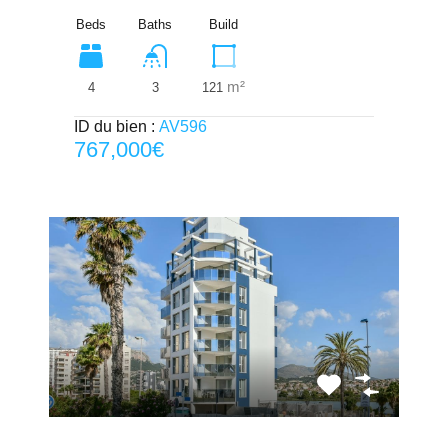
Beds
Baths
Build
m²
4
121
3
ID du bien :
AV596
767,000€