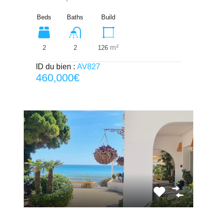
Beds
Baths
Build
m²
2
126
2
ID du bien :
AV827
460,000€