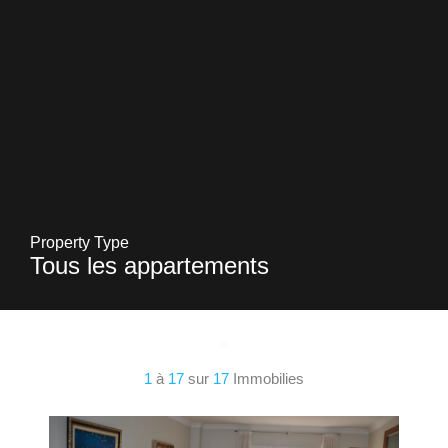
Property Type
Tous les appartements
1
à
17
sur
17
Immobilies