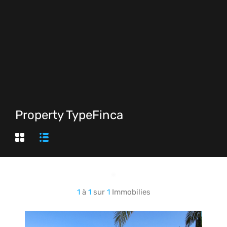
Property Type
Finca
1
à
1
sur
1
Immobilies