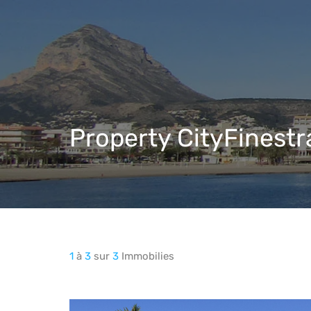
Property City
Finestr
1
à
3
sur
3
Immobilies