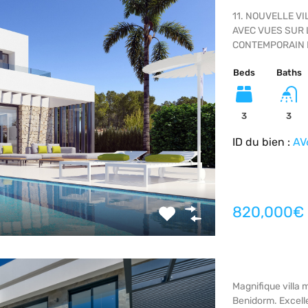
11. NOUVELLE V
AVEC VUES SUR 
CONTEMPORAIN D
Beds
Baths
3
3
ID du bien :
AV
820,000€
Magnifique villa
Benidorm. Excell