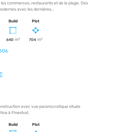
 les commerces, restaurants et de la plage. Des
 modernes avec les dernières…
Build
Plot
m²
m²
640
704
606
€
construction avec vue paranocratique située
tina à Finestrat.
Build
Plot