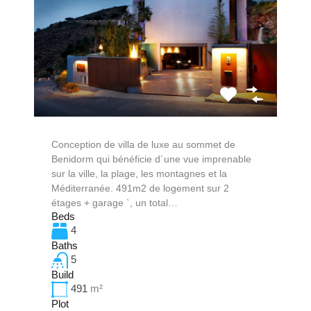
Conception de villa de luxe au sommet de
Benidorm qui bénéficie d´une vue imprenable
sur la ville, la plage, les montagnes et la
Méditerranée. 491m2 de logement sur 2
étages + garage `, un total…
Beds
4
Baths
5
Build
491
m²
Plot