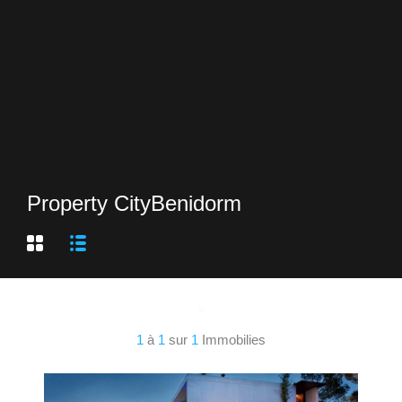
Property City
Benidorm
1
à
1
sur
1
Immobilies